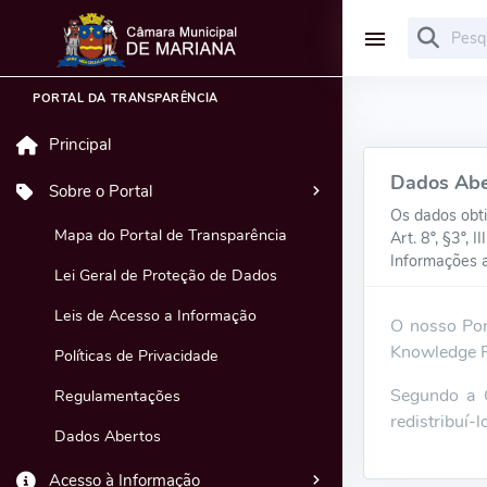
PORTAL DA TRANSPARÊNCIA
Principal
Dados Abe
Sobre o Portal
Os dados obti
Mapa do Portal de Transparência
Art. 8º, §3º,
Informações a
Lei Geral de Proteção de Dados
Leis de Acesso a Informação
O nosso Por
Knowledge F
Políticas de Privacidade
Segundo a O
Regulamentações
redistribuí-
Dados Abertos
Acesso à Informação