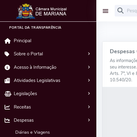
PORTAL DA TRANSPARÊNCIA
Principal
Despesas 
Sobre o Portal
As informações
seu interesse.
Acesso à Informação
Arts. 7º, VI e 
10.540/20.
Atividades Legislativas
Legislações
Receitas
Despesas
Diárias e Viagens