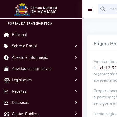
PORTAL DA TRANSPARÊNCIA
Principal
Página Pri
Sobre o Portal
Acesso à Informação
Em atendim
à
Lei 12.5
Atividades Legislativas
orçamentári
Legislações
apresentamos
Proporcionar
Receitas
a participaç
Despesas
serviços e i
Nesta página
Contas Públicas