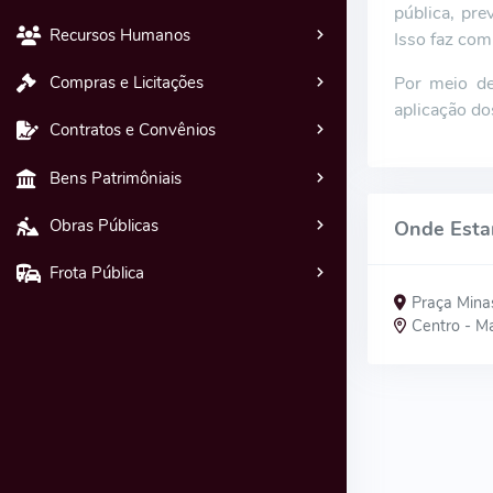
pública, pre
Recursos Humanos
Isso faz com
Por meio de
Compras e Licitações
aplicação do
Contratos e Convênios
Bens Patrimôniais
Obras Públicas
Onde Est
Frota Pública
Praça Mina
Centro - Ma